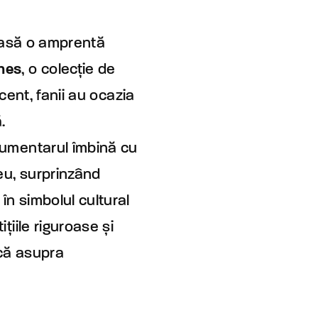
 lasă o amprentă
hes
, o colecție de
ecent, fanii au ocazia
.
umentarul îmbină cu
eu, surprinzând
în simbolul cultural
țiile riguroase și
ică asupra