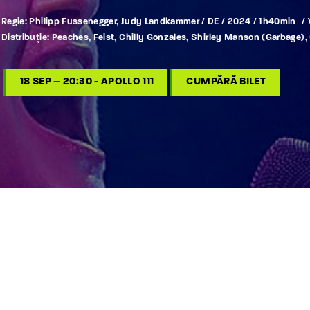
Regie:
Philipp Fussenegger, Judy Landkammer / DE / 2024 / 1h40min / 
Distribuție: Peaches, Feist, Chilly Gonzales, Shirley Manson (Garbage),
18 SEP – 20:30 - APOLLO 111
CUMPĂRĂ BILET