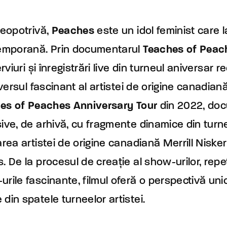
deopotrivă,
Peaches
este un idol feminist care
temporană. Prin documentarul
Teaches of Peac
rviuri și înregistrări live din turneul aniversar r
iversul fascinant al artistei de origine canadiană
es of Peaches Anniversary Tour
din 2022, doc
ive, de arhivă, cu fragmente dinamice din turn
rea artistei de origine canadiană Merrill Nisker 
 De la procesul de creație al show-urilor, repeti
rile fascinante, filmul oferă o perspectivă un
din spatele turneelor artistei.