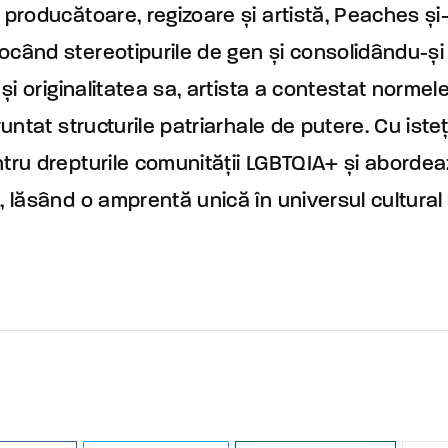
 producătoare, regizoare și artistă, Peaches și
când stereotipurile de gen și consolidându-și s
 și originalitatea sa, artista a contestat norme
runtat structurile patriarhale de putere. Cu ist
tru drepturile comunității LGBTQIA+ și abordea
, lăsând o amprentă unică în universul cultural 